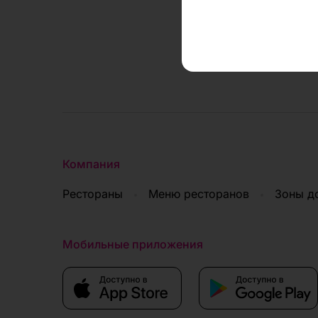
Да, вы можете уп
необходимости от
некорректно — на
настройки. Чтобы 
которые вы испол
вашего браузера.
Компания
Рестораны
Меню ресторанов
Зоны д
Мобильные приложения