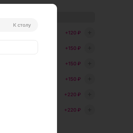
e
К столу
+
120 ₽
о позволяет нам
+
пример, все
годаря этой
+
150 ₽
+
ывать те блюда
+
150 ₽
+
гости
таем над тем,
+
150 ₽
+
+
220 ₽
+
поведении
виса. Сбор таких
+
220 ₽
+
чая инструменты