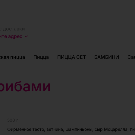
с доставки
ите адрес
кая пицца
Пицца
ПИЦЦА СЕТ
БАМБИНИ
Са
грибами
500 г
Фирменное тесто, ветчина, шампиньоны, сыр Моцарелла, пи