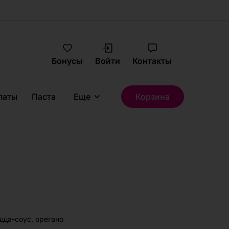
Бонусы
Войти
Контакты
латы
Паста
Еще
Корзина
цца-соус, орегано