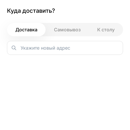
Куда доставить?
Как и зачем мы используем файлы
cookie
Доставка
Самовывоз
К столу
НЕДЕЛИ ИТАЛЬЯНСКОЙ ПАСТЫ
Римская пицца
Зачем мы используем cookie?
Основная задача cookie — сохранять ваш цифровой след
во время посещения. Это позволяет нам запоминать
ваши действия и предпочтения, даже если вы не вошли в
аккаунт. Например, все добавленные в корзину блюда
Главная
→
останутся в ней до вашего следующего визита.
Благодаря этой информации мы можем предлагать
Холодные
персонализированные рекомендации — показывать те
блюда или разделы сайта, которые могут вас
действительно заинтересовать.
закуски
Кроме того, анализ данных с помощью cookie помогает
нам лучше понимать, как гости взаимодействуют с
PROGRILL
сайтом. Мы видим, что удобно, а что можно улучшить, и
работаем над тем, чтобы сделать сервис максимально