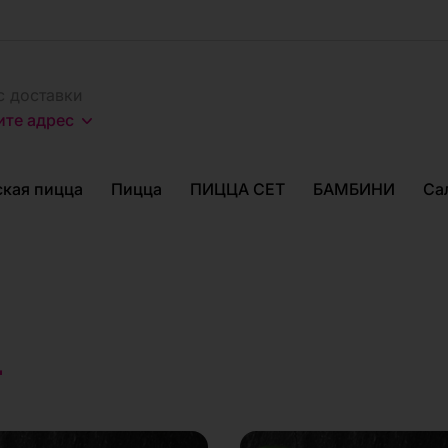
с доставки
ите адрес
кая пицца
Пицца
ПИЦЦА СЕТ
БАМБИНИ
Са
L