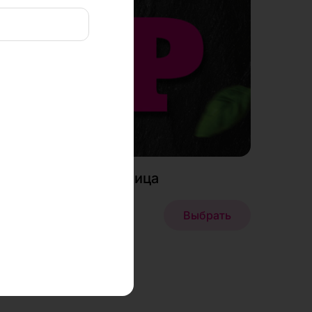
пример, все
годаря этой
ывать те блюда
гости
таем над тем,
поведении
виса. Сбор таких
чая инструменты
Соус горчица
60 ₽
рать
Выбрать
раузера и при
гут работать
нальные
 всех браузерах,
чном разделе